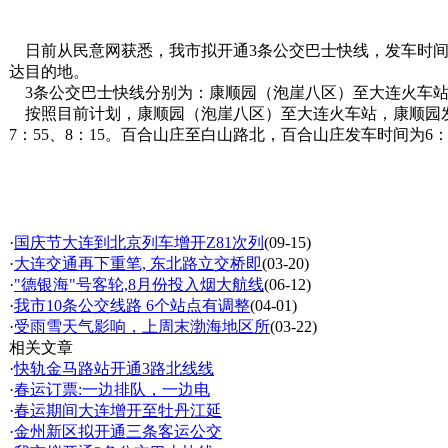
日前从民意网获悉，我市拟开通3条公交巴士快线，发车时间
达目的地。
3条公交巴士快线分别为：康顺园（泡崖八区）至大连火车站，
按照目前计划，康顺园（泡崖八区）至大连火车站，康顺园发车时间
7：55、8：15。百合山庄至白山路北，百合山庄发车时间为6：40
·
国庆节大连到北京列车增开Z81次列
(09-15)
·
大连交通再下重笔, 东北路立交桥即
(03-20)
·
"德银海"号客轮,8月份投入烟大航线
(06-12)
·
我市10条公交线路 6个站点有调整
(04-01)
·
受雨雪天气影响，上周末渤海地区所
(03-22)
相关文章
·
快轨金马路站开通3路北线线
·
春运订票:一边排队，一边电
·
春运期间大连增开至牡丹江延
·
金州新区拟开通三条客运公交