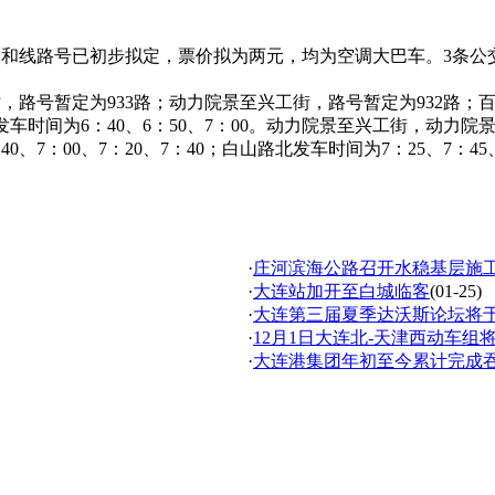
和线路号已初步拟定，票价拟为两元，均为空调大巴车。3条公交
路号暂定为933路；动力院景至兴工街，路号暂定为932路；百
为6：40、6：50、7：00。动力院景至兴工街，动力院景发车
、7：00、7：20、7：40；白山路北发车时间为7：25、7：45、
·
庄河滨海公路召开水稳基层施
·
大连站加开至白城临客
(01-25)
·
大连第三届夏季达沃斯论坛将于
·
12月1日大连北-天津西动车组
·
大连港集团年初至今累计完成