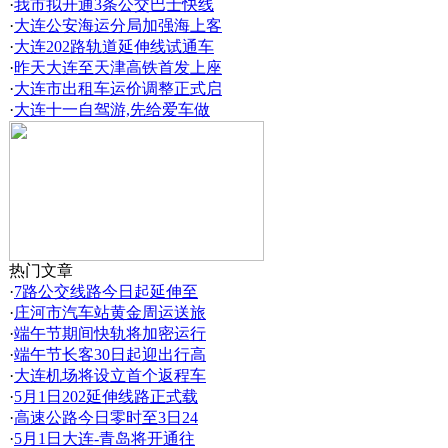
·
我市拟开通3条公交巴士快线
·
大连公安海运分局加强海上客
·
大连202路轨道延伸线试通车
·
昨天大连至天津高铁首发上座
·
大连市出租车运价调整正式启
·
大连十一自驾游,先给爱车做
热门文章
·
7路公交线路今日起延伸至
·
庄河市汽车站黄金周运送旅
·
端午节期间快轨将加密运行
·
端午节长客30日起迎出行高
·
大连机场将设立首个返程车
·
5月1日202延伸线路正式载
·
高速公路今日零时至3日24
·
5月1日大连-青岛将开通往