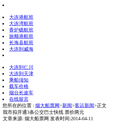
大连港航班
大连湾航班
香炉礁航班
旅顺港航班
长海县航班
大连到威海
大连到仁川
大连到天津
乘船须知
载车价格
烟台长途车
在线留言
您所在的位置 :
烟大船票网
>
新闻
>
客运新闻
>正文
我市拟开通3条公交巴士快线 票价两元
文章来源: 烟大船票网 发表时间:2014-04-11