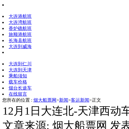
大连港航班
大连湾航班
香炉礁航班
旅顺港航班
长海县航班
大连到威海
大连到仁川
大连到天津
乘船须知
载车价格
烟台长途车
在线留言
您所在的位置 :
烟大船票网
>
新闻
>
客运新闻
>正文
12月1日大连北-天津西
文章来源: 烟大船票网 发表时间