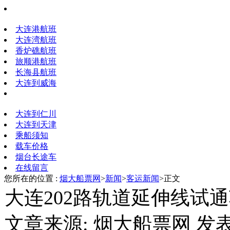
大连港航班
大连湾航班
香炉礁航班
旅顺港航班
长海县航班
大连到威海
大连到仁川
大连到天津
乘船须知
载车价格
烟台长途车
在线留言
您所在的位置 :
烟大船票网
>
新闻
>
客运新闻
>正文
大连202路轨道延伸线试
文章来源: 烟大船票网 发表时间