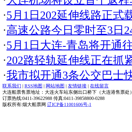
·
大连机场将设立首个返程
·
5月1日202延伸线路正式
·
高速公路今日零时至3日2
·
5月1日大连-青岛将开通
·
202路轻轨延伸线正在抓
·
我市拟开通3条公交巴士
联系我们
|
RSS地图
|
网站地图
|
友情链接
|
在线留言
大连船票售票地址：大连火车站东侧出口桥下（大连港售票处
订票热线:0411-39622988 传真:0411-39858800-0288
版权所有:烟大船票网
辽ICP备11001606号-1