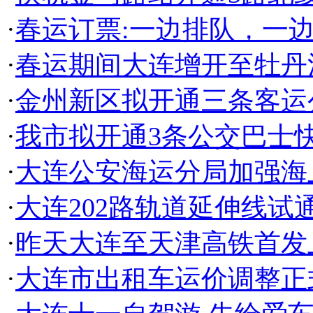
·
春运订票:一边排队，一
·
春运期间大连增开至牡丹
·
金州新区拟开通三条客运
·
我市拟开通3条公交巴士
·
大连公安海运分局加强海
·
大连202路轨道延伸线试
·
昨天大连至天津高铁首发
·
大连市出租车运价调整正