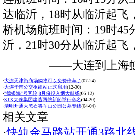
达临沂，18时从临沂起飞
桥机场航班时间：19时45
沂，21时30分从临沂起飞
——大连到上海
·
大连天津街商场购物可以免费停车了
(07-24)
·
大连华南公交枢纽站正式启用
(12-30)
·
"德银海"号客轮,8月份投入烟大航线
(06-12)
·
STX大连集团建造两艘新船举行命名
(04-20)
·
清明开通大黑石将军山公园公墓专线
(04-04)
相关文章
·
快轨金马路站开通3路北