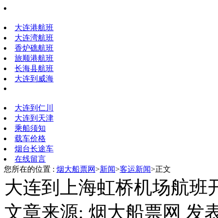
大连港航班
大连湾航班
香炉礁航班
旅顺港航班
长海县航班
大连到威海
大连到仁川
大连到天津
乘船须知
载车价格
烟台长途车
在线留言
您所在的位置 :
烟大船票网
>
新闻
>
客运新闻
>正文
大连到上海虹桥机场航班
文章来源: 烟大船票网 发表时间