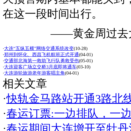
在这一段时间出行。
——黄金周过去
·
大连“五纵五横”网络交通系统改变
(10-28)
·
郑州到怀化、西昌飞机航班正式开通
(04-01)
·
交通部北海第一救助飞行队勇救受伤
(05-01)
·
大连迎客广场立交桥3月底即将通车
(03-10)
·
大连游轮旅游老年游客唱主角
(04-01)
相关文章
·
快轨金马路站开通3路北
·
春运订票:一边排队，一
·
春运期间大连增开至牡丹