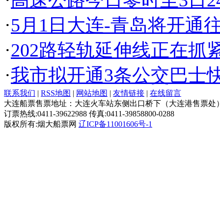
·
高速公路今日零时至3日2
·
5月1日大连-青岛将开通
·
202路轻轨延伸线正在抓
·
我市拟开通3条公交巴士
联系我们
|
RSS地图
|
网站地图
|
友情链接
|
在线留言
大连船票售票地址：大连火车站东侧出口桥下（大连港售票处
订票热线:0411-39622988 传真:0411-39858800-0288
版权所有:烟大船票网
辽ICP备11001606号-1