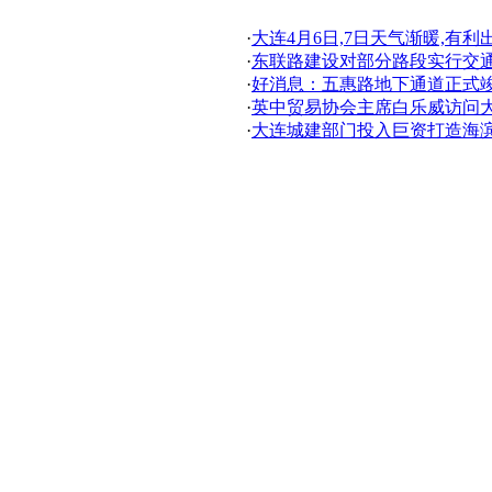
·
大连4月6日,7日天气渐暖,有利
·
东联路建设对部分路段实行交
·
好消息：五惠路地下通道正式
·
英中贸易协会主席白乐威访问
·
大连城建部门投入巨资打造海