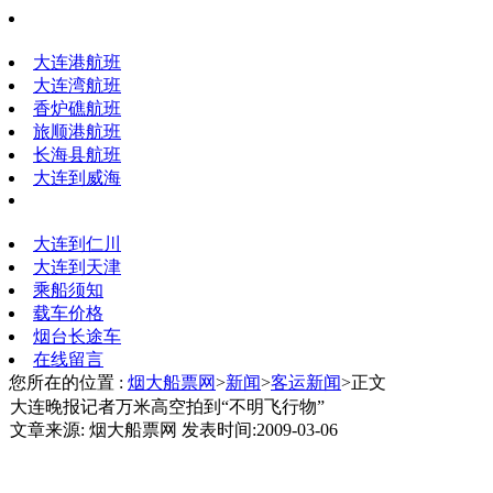
大连港航班
大连湾航班
香炉礁航班
旅顺港航班
长海县航班
大连到威海
大连到仁川
大连到天津
乘船须知
载车价格
烟台长途车
在线留言
您所在的位置 :
烟大船票网
>
新闻
>
客运新闻
>正文
大连晚报记者万米高空拍到“不明飞行物”
文章来源: 烟大船票网 发表时间:2009-03-06