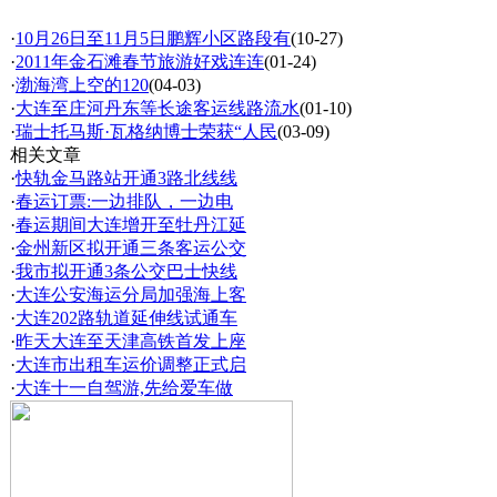
·
10月26日至11月5日鹏辉小区路段有
(10-27)
·
2011年金石滩春节旅游好戏连连
(01-24)
·
渤海湾上空的120
(04-03)
·
大连至庄河丹东等长途客运线路流水
(01-10)
·
瑞士托马斯·瓦格纳博士荣获“人民
(03-09)
相关文章
·
快轨金马路站开通3路北线线
·
春运订票:一边排队，一边电
·
春运期间大连增开至牡丹江延
·
金州新区拟开通三条客运公交
·
我市拟开通3条公交巴士快线
·
大连公安海运分局加强海上客
·
大连202路轨道延伸线试通车
·
昨天大连至天津高铁首发上座
·
大连市出租车运价调整正式启
·
大连十一自驾游,先给爱车做