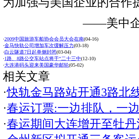
为加强与美国企业的合作
——美中
·
2009中国旅游车船协会会员大会在南
(04-16)
·
金马快轨公司增加车次缓解压力
(03-18)
·
白云隧道7日起单侧封闭
(03-04)
·
1路、8路公交车站点将于“二十三中
(12-10)
·
大连港码头迎来美国豪华邮轮
(05-02)
相关文章
·
快轨金马路站开通3路北
·
春运订票:一边排队，一
·
春运期间大连增开至牡丹