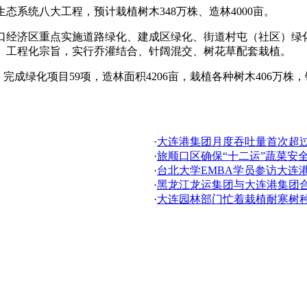
系统八大工程，预计栽植树木348万株、造林4000亩。
口经济区重点实施道路绿化、建成区绿化、街道村屯（社区）绿
、工程化宗旨，实行乔灌结合、针阔混交、树花草配套栽植。
完成绿化项目59项，造林面积4206亩，栽植各种树木406万株
·
大连港集团月度吞吐量首次超过2
·
旅顺口区确保“十二运”蔬菜安
·
台北大学EMBA学员参访大连
·
黑龙江龙运集团与大连港集团
·
大连园林部门忙着栽植耐寒树