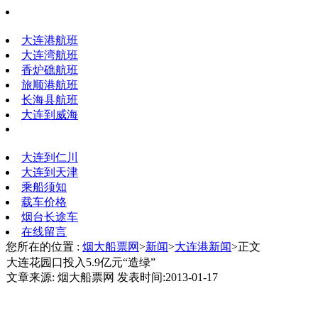
大连港航班
大连湾航班
香炉礁航班
旅顺港航班
长海县航班
大连到威海
大连到仁川
大连到天津
乘船须知
载车价格
烟台长途车
在线留言
您所在的位置 :
烟大船票网
>
新闻
>
大连港新闻
>正文
大连花园口投入5.9亿元“造绿”
文章来源: 烟大船票网 发表时间:2013-01-17