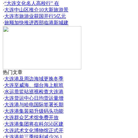
·
“大连文化名人高校行” 在
·
大连中山区推介10大新旅游景
·
大连市旅游业获国开行5亿元
·
旅顺加快推进西部临港新城建
热门文章
·
大连港及周边海域更换冬季
·
大连至威海、烟台海上航班
·
水运质监站巡视检查大连港
·
大连货运中心日均货运量增
·
大连港与哈电国际签署长期
·
大连港集装箱升级码头功能
·
大连群众艺术馆免费开放
·
大连港集团将在科尔沁区建
·
大连武术文化博物馆正式开
·
大连港前三季纯利减少26.1