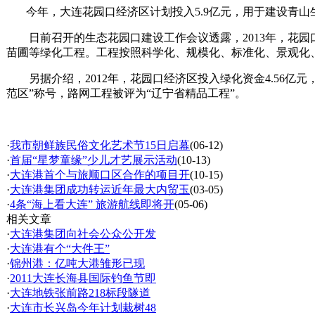
今年，大连花园口经济区计划投入5.9亿元，用于建设青山生态
日前召开的生态花园口建设工作会议透露，2013年，花园
苗圃等绿化工程。工程按照科学化、规模化、标准化、景观化
另据介绍，2012年，花园口经济区投入绿化资金4.56亿元，
范区”称号，路网工程被评为“辽宁省精品工程”。
·
我市朝鲜族民俗文化艺术节15日启幕
(06-12)
·
首届“星梦童缘”少儿才艺展示活动
(10-13)
·
大连港首个与旅顺口区合作的项目开
(10-15)
·
大连港集团成功转运近年最大内贸玉
(03-05)
·
4条“海上看大连” 旅游航线即将开
(05-06)
相关文章
·
大连港集团向社会公众公开发
·
大连港有个“大件王”
·
锦州港：亿吨大港雏形已现
·
2011大连长海县国际钓鱼节即
·
大连地铁张前路218标段隧道
·
大连市长兴岛今年计划栽树48