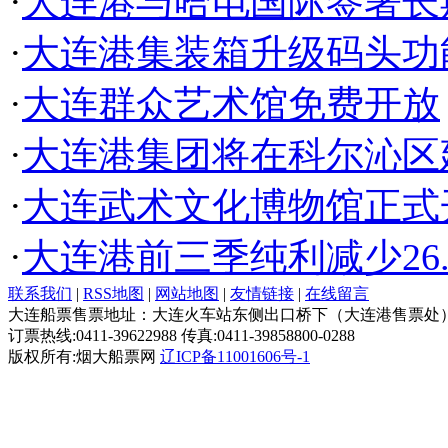
·
大连港与哈电国际签署长
·
大连港集装箱升级码头功
·
大连群众艺术馆免费开放
·
大连港集团将在科尔沁区
·
大连武术文化博物馆正式
·
大连港前三季纯利减少26.
联系我们
|
RSS地图
|
网站地图
|
友情链接
|
在线留言
大连船票售票地址：大连火车站东侧出口桥下（大连港售票处
订票热线:0411-39622988 传真:0411-39858800-0288
版权所有:烟大船票网
辽ICP备11001606号-1