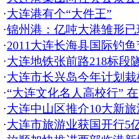
·
大连港有个“大件王”
·
锦州港：亿吨大港雏形已
·
2011大连长海县国际钓
·
大连地铁张前路218标段
·
大连市长兴岛今年计划栽树
·
“大连文化名人高校行” 在
·
大连中山区推介10大新旅
·
大连市旅游业获国开行5