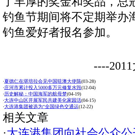
了丰厚的奖金和奖品，总
钓鱼节期间将不定期举办
钓鱼爱好者报名参加。
----
·
夏德仁在堪培拉会见中国驻澳大使陈
(03-28)
·
庄河市累计投入5000多万元修复水毁
(12-04)
·
历史解秘：中国海军的航母梦
(04-19)
·
大连中山区开展军民共建美化家园活
(04-15)
·
大连港集团被选为“全国绿色交通运
(12-22)
相关文章
·
大连港集团向社会公众公