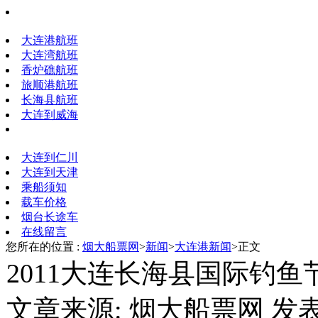
大连港航班
大连湾航班
香炉礁航班
旅顺港航班
长海县航班
大连到威海
大连到仁川
大连到天津
乘船须知
载车价格
烟台长途车
在线留言
您所在的位置 :
烟大船票网
>
新闻
>
大连港新闻
>正文
2011大连长海县国际钓
文章来源: 烟大船票网 发表时间