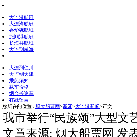
大连港航班
大连湾航班
香炉礁航班
旅顺港航班
长海县航班
大连到威海
大连到仁川
大连到天津
乘船须知
载车价格
烟台长途车
在线留言
您所在的位置 :
烟大船票网
>
新闻
>
大连港新闻
>正文
我市举行“民族颂”大型文
文章来源: 烟大船票网 发表时间