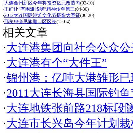
·
大连金州新区今年将投资亿元改造向
(02-10)
·
王红让“有困难找我”精神传至第三
(04-30)
·
2012大连国际沙滩文化节摄影大赛征
(06-20)
·
邢良忠会见旅顺口区区长
(12-04)
相关文章
·
大连港集团向社会公众公
·
大连港有个“大件王”
·
锦州港：亿吨大港雏形已
·
2011大连长海县国际钓
·
大连地铁张前路218标段
·
大连市长兴岛今年计划栽树